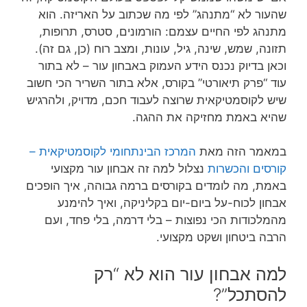
שהעור לא “מתנהג” לפי מה שכתוב על האריזה. הוא
מתנהג לפי החיים עצמם: הורמונים, סטרס, תרופות,
תזונה, שמש, שינה, גיל, עונות, ומצב רוח (כן, גם זה).
וכאן בדיוק נכנס הידע העמוק באבחון עור – לא בתור
עוד “פרק תיאורטי” בקורס, אלא בתור השריר הכי חשוב
שיש לקוסמטיקאית שרוצה לעבוד חכם, מדויק, ולהרגיש
שהיא באמת מחזיקה את ההגה.
במאמר הזה מאת
המרכז הבינתחומי לקוסמטיקאית –
קורסים והכשרות
נצלול למה זה אבחון עור מקצועי
באמת, מה לומדים בקורסים ברמה גבוהה, איך הופכים
אבחון לכוח-על ביום-יום בקליניקה, ואיך להימנע
מהמלכודות הכי נפוצות – בלי דרמה, בלי פחד, ועם
הרבה ביטחון ושקט מקצועי.
למה אבחון עור הוא לא “רק
להסתכל”?