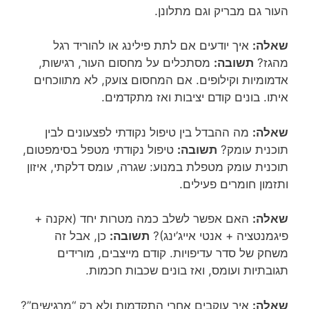
העור גם מבריק וגם מתלונן.
שאלה:
איך יודעים אם לתת פילינג או להוריד רגל
מהגז?
תשובה:
מסתכלים על מחסום העור, רגישות,
אדמומיות וקילופים. אם המחסום צועק, לא מתווכחים
איתו. בונים קודם יציבות ואז מתקדמים.
שאלה:
מה ההבדל בין טיפול נקודתי לפצעונים לבין
תוכנית עומק?
תשובה:
טיפול נקודתי מטפל בסימפטום,
תוכנית עומק מטפלת במנוע: שגרה, עומס דלקתי, איזון
ותזמון חומרים פעילים.
שאלה:
האם אפשר לשלב כמה מטרות יחד (אקנה +
פיגמנטציה + אנטי אייג’ינג)?
תשובה:
כן, אבל זה
משחק של סדר עדיפויות. קודם מייצבים, מורידים
תגובתיות ועומס, ואז בונים שכבות חכמות.
שאלה:
איך עוקבים אחרי התקדמות ולא רק “מרגישים”?