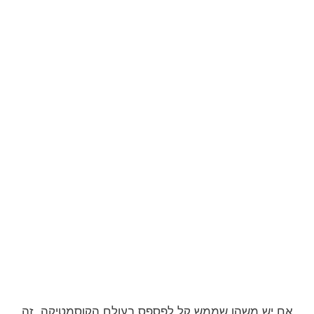
אם יש משהו שממש קל לפספס בעולם הקוסמטיקה, זה