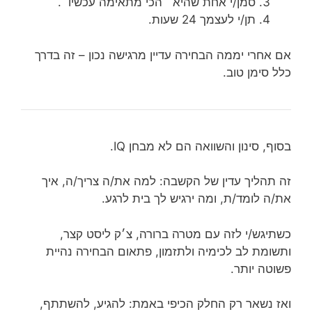
סמן/י אחת שהיא ״הכי מתאימה עכשיו״.
תן/י לעצמך 24 שעות.
אם אחרי יממה הבחירה עדיין מרגישה נכון – זה בדרך
כלל סימן טוב.
בסוף, סינון והשוואה הם לא מבחן IQ.
זה תהליך עדין של הקשבה: למה את/ה צריך/ה, איך
את/ה לומד/ת, ומה ירגיש לך בית לרגע.
כשתיגש/י לזה עם מטרה ברורה, צ׳ק ליסט קצר,
ותשומת לב לכימיה ולתזמון, פתאום הבחירה נהיית
פשוטה יותר.
ואז נשאר רק החלק הכיפי באמת: להגיע, להשתתף,